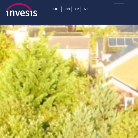
DE
EN
FR
NL