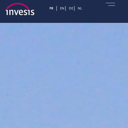
FR
EN
DE
NL