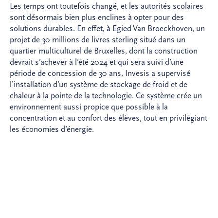
Les temps ont toutefois changé, et les autorités scolaires
sont désormais bien plus enclines à opter pour des
solutions durables. En effet, à Egied Van Broeckhoven, un
projet de 30 millions de livres sterling situé dans un
quartier multiculturel de Bruxelles, dont la construction
devrait s’achever à l’été 2024 et qui sera suivi d’une
période de concession de 30 ans, Invesis a supervisé
l’installation d’un système de stockage de froid et de
chaleur à la pointe de la technologie. Ce système crée un
environnement aussi propice que possible à la
concentration et au confort des élèves, tout en privilégiant
les économies d’énergie.
L’un des facteurs essentiels du succès des projets
éducatifs menés par Invesis réside dans son engagement
continu tout au long de la durée de la concession. Comme
l’explique Wayne Walbrook, directeur de projet : « Il est
difficile pour nos concurrents d’affirmer qu’ils ont
consacré autant de temps aux projets scolaires, et on peut
affirmer sans se tromper qu’en termes d’années