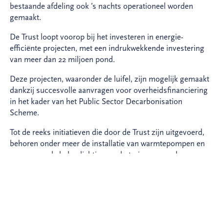
bestaande afdeling ook ’s nachts operationeel worden
gemaakt.
De Trust loopt voorop bij het investeren in energie-
efficiënte projecten, met een indrukwekkende investering
van meer dan 22 miljoen pond.
Deze projecten, waaronder de luifel, zijn mogelijk gemaakt
dankzij succesvolle aanvragen voor overheidsfinanciering
in het kader van het Public Sector Decarbonisation
Scheme.
Tot de reeks initiatieven die door de Trust zijn uitgevoerd,
behoren onder meer de installatie van warmtepompen en
geavanceerde ledverlichting, verbeteringen aan de
bouwkundige staat van de gebouwen en aansluitingen op
Leeds PIPES, een koolstofarm stadsverwarmingsnetwerk.
Reid Cunningham, directeur bedrijfsontwikkeling –
Energie bij BAM, zei: