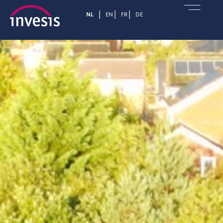
NL
EN
FR
DE