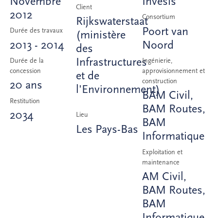
Novembre
Invesis
Client
2012
Consortium
Rijkswaterstaat
Poort van
Durée des travaux
(ministère
2013 - 2014
Noord
des
Infrastructures
Durée de la
Ingénierie,
concession
approvisionnement et
et de
construction
20 ans
l'Environnement)
BAM Civil,
Restitution
BAM Routes,
2034
Lieu
BAM
Les Pays-Bas
Informatique
Exploitation et
maintenance
AM Civil,
BAM Routes,
BAM
Informatique