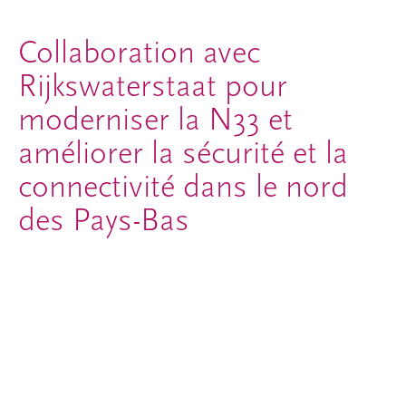
Collaboration avec
Rijkswaterstaat pour
moderniser la N33 et
améliorer la sécurité et la
connectivité dans le nord
des Pays-Bas
La N33, entre Assen et Zuidbroek, avait été identifiée
comme un axe prioritaire à réaménager dans la région de
Groningue et de Drenthe : il s'agit d'une route à voie
unique dont la capacité est insuffisante, qui présente un
bilan de sécurité médiocre et qui ne dispose d'aucun saut-
de-mouton aux carrefours.
En 2012, Rijkswaterstaat a attribué le marché à Invesis, en