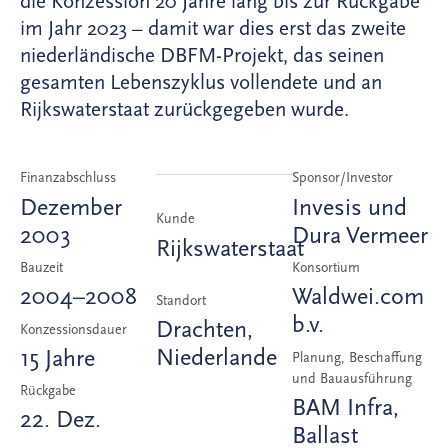
die Konzession 20 Jahre lang bis zur Rückgabe
im Jahr 2023 – damit war dies erst das zweite
niederländische DBFM-Projekt, das seinen
gesamten Lebenszyklus vollendete und an
Rijkswaterstaat zurückgegeben wurde.
Finanzabschluss
Sponsor/Investor
Dezember
Invesis und
Kunde
2003
Dura Vermeer
Rijkswaterstaat
Bauzeit
Konsortium
2004–2008
Waldwei.com
Standort
b.v.
Drachten,
Konzessionsdauer
Niederlande
15 Jahre
Planung, Beschaffung
und Bauausführung
Rückgabe
BAM Infra,
22. Dez.
Ballast