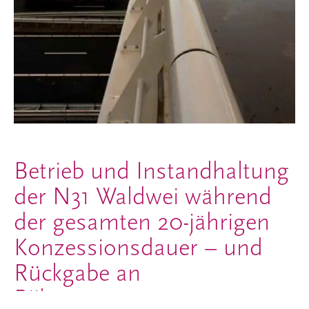
Betrieb und Instandhaltung
der N31 Waldwei während
der gesamten 20-jährigen
Konzessionsdauer – und
Rückgabe an
Rijkswaterstaat