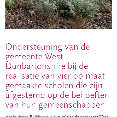
Ondersteuning van de
gemeente West
Dunbartonshire bij de
realisatie van vier op maat
gemaakte scholen die zijn
afgestemd op de behoeften
van hun gemeenschappen
Het initiatief ‘Building our Future’ van de gemeente West