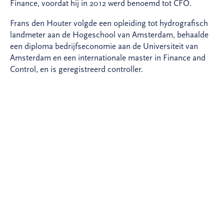
Finance, voordat hij in 2012 werd benoemd tot CFO.
Frans den Houter volgde een opleiding tot hydrografisch
landmeter aan de Hogeschool van Amsterdam, behaalde
een diploma bedrijfseconomie aan de Universiteit van
Amsterdam en een internationale master in Finance and
Control, en is geregistreerd controller.
De voordracht van de heer Den Houter door de Raad van
Commissarissen is met name gebaseerd op zijn
uitgebreide kennis en ervaring in de financiële sector, zijn
ervaring op het gebied van corporate finance,
verandermanagement en het risico- en contractbeheer
van (grote) projecten. Hij is gedurende zijn hele loopbaan
internationaal actief geweest, heeft een brede visie en past
naar het oordeel van de Raad van Commissarissen
uitstekend in het team van de Raad van Bestuur. De
voordracht van de heer Den Houter wordt gesteund door
de Centrale Ondernemingsraad.