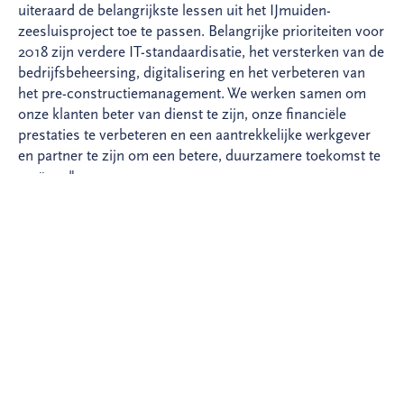
uiteraard de belangrijkste lessen uit het IJmuiden-
zeesluisproject toe te passen. Belangrijke prioriteiten voor
2018 zijn verdere IT-standaardisatie, het versterken van de
bedrijfsbeheersing, digitalisering en het verbeteren van
het pre-constructiemanagement. We werken samen om
onze klanten beter van dienst te zijn, onze financiële
prestaties te verbeteren en een aantrekkelijke werkgever
en partner te zijn om een betere, duurzamere toekomst te
creëren."
Meer informatie:
Analisten: Joost van Galen,
+31 (0)30 659 87 07
,
joost.van.galen@bam.com
;
Pers: Arno C. Pronk,
+31 (0)30 659 86 23
,
arno.pronk@bam.com
.
VORIGE